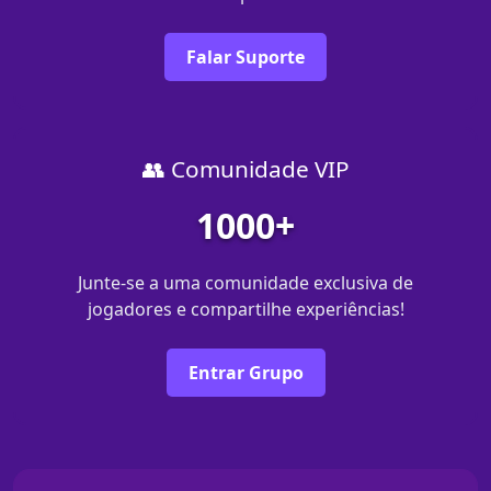
Falar Suporte
👥 Comunidade VIP
1000+
Junte-se a uma comunidade exclusiva de
jogadores e compartilhe experiências!
Entrar Grupo