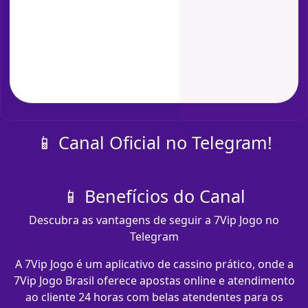
📱 Canal Oficial no Telegram!
📱 Benefícios do Canal
Descubra as vantagens de seguir a 7Vip Jogo no
Telegram
A 7Vip Jogo é um aplicativo de cassino prático, onde a
7Vip Jogo Brasil oferece apostas online e atendimento
ao cliente 24 horas com belas atendentes para os