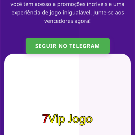
você tem acesso a promoções incríveis e uma
experiência de jogo inigualável. Junte-se aos
vencedores agora!
SEGUIR NO TELEGRAM