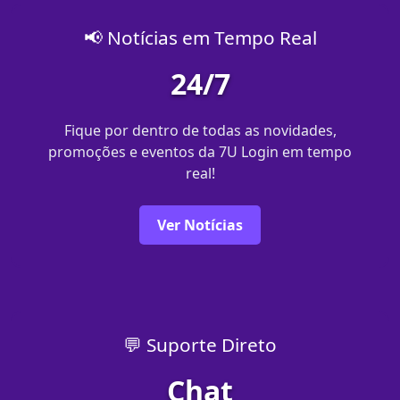
📢 Notícias em Tempo Real
24/7
Fique por dentro de todas as novidades,
promoções e eventos da 7U Login em tempo
real!
Ver Notícias
💬 Suporte Direto
Chat