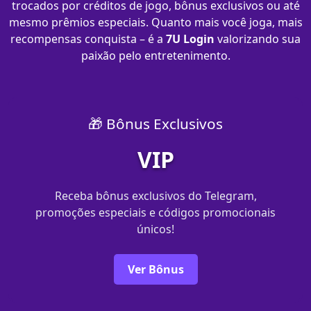
trocados por créditos de jogo, bônus exclusivos ou até
mesmo prêmios especiais. Quanto mais você joga, mais
recompensas conquista – é a
7U Login
valorizando sua
paixão pelo entretenimento.
🎁 Bônus Exclusivos
VIP
Receba bônus exclusivos do Telegram,
promoções especiais e códigos promocionais
únicos!
Ver Bônus