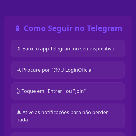
📱 Como Seguir no Telegram
📱 Baixe o app Telegram no seu dispositivo
🔍 Procure por "@7U LoginOficial"
👆 Toque em "Entrar" ou "Join"
🔔 Ative as notificações para não perder
nada