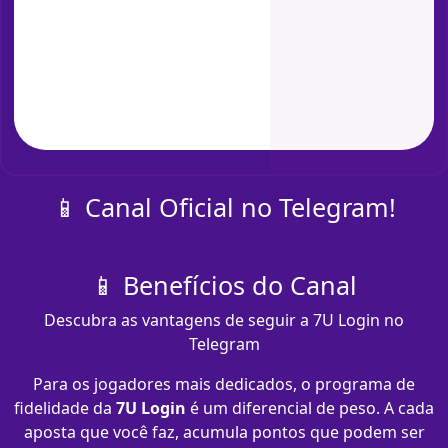
📱 Canal Oficial no Telegram!
📱 Benefícios do Canal
Descubra as vantagens de seguir a 7U Login no
Telegram
Para os jogadores mais dedicados, o programa de
fidelidade da
7U Login
é um diferencial de peso. A cada
aposta que você faz, acumula pontos que podem ser