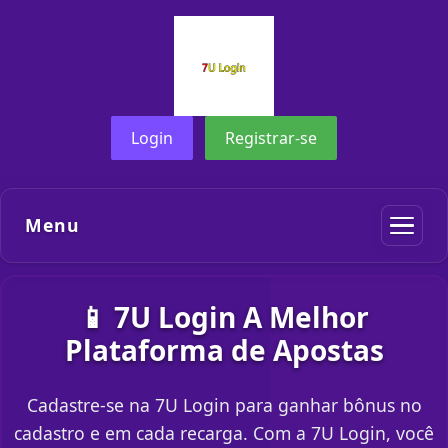
Login
Registrar-se
Menu
📱 7U Login A Melhor
Plataforma de Apostas
Cadastre-se na 7U Login para ganhar bônus no
cadastro e em cada recarga. Com a 7U Login, você