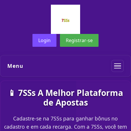
Login
Registrar-se
Menu
📱 7SSs A Melhor Plataforma
de Apostas
Cadastre-se na 7SSs para ganhar bônus no
cadastro e em cada recarga. Com a 7SSs, você tem