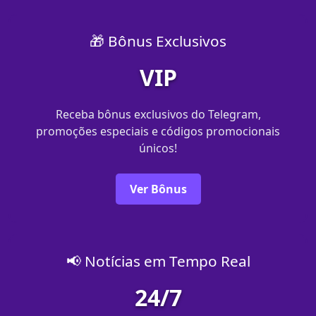
🎁 Bônus Exclusivos
VIP
Receba bônus exclusivos do Telegram,
promoções especiais e códigos promocionais
únicos!
Ver Bônus
📢 Notícias em Tempo Real
24/7