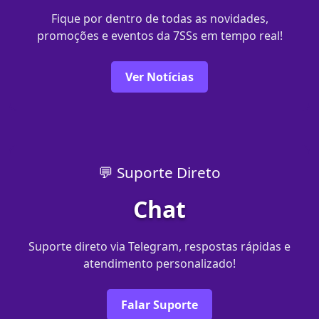
Fique por dentro de todas as novidades,
promoções e eventos da 7SSs em tempo real!
Ver Notícias
💬 Suporte Direto
Chat
Suporte direto via Telegram, respostas rápidas e
atendimento personalizado!
Falar Suporte