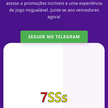
acesso a promoções incríveis e uma experiência
de jogo inigualável. Junte-se aos vencedores
agora!
SEGUIR NO TELEGRAM