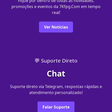
Fique por dentro de todas as novidades,
promoções e eventos da 7Kfpg.Com em tempo
real!
Ver Notícias
💬 Suporte Direto
Chat
Suporte direto via Telegram, respostas rápidas e
atendimento personalizado!
Falar Suporte