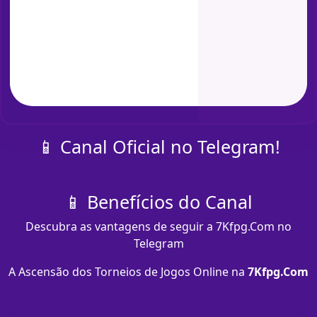
📱 Canal Oficial no Telegram!
📱 Benefícios do Canal
Descubra as vantagens de seguir a 7Kfpg.Com no
Telegram
A Ascensão dos Torneios de Jogos Online na
7Kfpg.Com