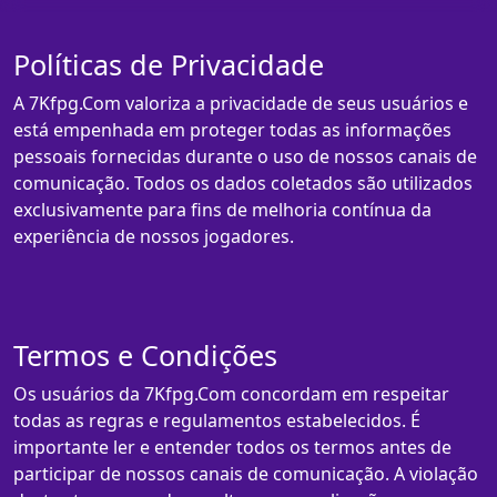
Políticas de Privacidade
A 7Kfpg.Com valoriza a privacidade de seus usuários e
está empenhada em proteger todas as informações
pessoais fornecidas durante o uso de nossos canais de
comunicação. Todos os dados coletados são utilizados
exclusivamente para fins de melhoria contínua da
experiência de nossos jogadores.
Termos e Condições
Os usuários da 7Kfpg.Com concordam em respeitar
todas as regras e regulamentos estabelecidos. É
importante ler e entender todos os termos antes de
participar de nossos canais de comunicação. A violação