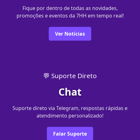
Fique por dentro de todas as novidades,
promoções e eventos da 7HH em tempo real!
Ver Notícias
💬 Suporte Direto
Chat
Suporte direto via Telegram, respostas rápidas e
atendimento personalizado!
Falar Suporte