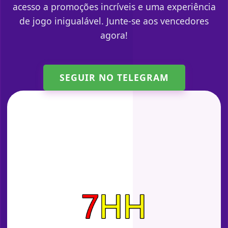
acesso a promoções incríveis e uma experiência
de jogo inigualável. Junte-se aos vencedores
agora!
SEGUIR NO TELEGRAM