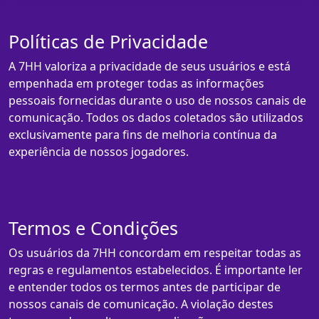
Políticas de Privacidade
A 7HH valoriza a privacidade de seus usuários e está
empenhada em proteger todas as informações
pessoais fornecidas durante o uso de nossos canais de
comunicação. Todos os dados coletados são utilizados
exclusivamente para fins de melhoria contínua da
experiência de nossos jogadores.
Termos e Condições
Os usuários da 7HH concordam em respeitar todas as
regras e regulamentos estabelecidos. É importante ler
e entender todos os termos antes de participar de
nossos canais de comunicação. A violação destes