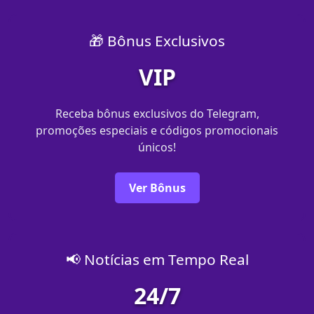
🎁 Bônus Exclusivos
VIP
Receba bônus exclusivos do Telegram,
promoções especiais e códigos promocionais
únicos!
Ver Bônus
📢 Notícias em Tempo Real
24/7