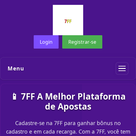
Login
Registrar-se
Menu
📱 7FF A Melhor Plataforma
de Apostas
Cadastre-se na 7FF para ganhar bônus no
cadastro e em cada recarga. Com a 7FF, você tem