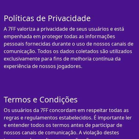
Políticas de Privacidade
A 7FF valoriza a privacidade de seus usuários e está
empenhada em proteger todas as informações
pessoais fornecidas durante o uso de nossos canais de
comunicação. Todos os dados coletados são utilizados
exclusivamente para fins de melhoria contínua da
experiência de nossos jogadores.
Termos e Condições
Os usuários da 7FF concordam em respeitar todas as
regras e regulamentos estabelecidos. É importante ler
e entender todos os termos antes de participar de
nossos canais de comunicação. A violação destes