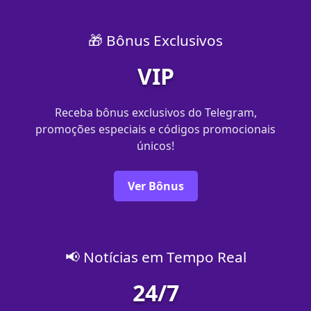
🎁 Bônus Exclusivos
VIP
Receba bônus exclusivos do Telegram,
promoções especiais e códigos promocionais
únicos!
Ver Bônus
📢 Notícias em Tempo Real
24/7