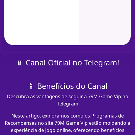
📱 Canal Oficial no Telegram!
📱 Benefícios do Canal
Descubra as vantagens de seguir a 79M Game Vip no
Telegram
Neste artigo, exploramos como os Programas de
Recompensas no site 79M Game Vip estão moldando a
experiência de jogo online, oferecendo benefícios