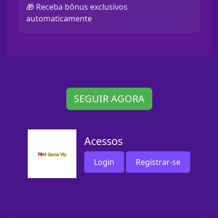
🎁 Receba bônus exclusivos
automaticamente
SEGUIR AGORA
Acessos
Login
Registrar-se