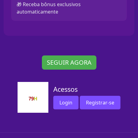
🎁 Receba bônus exclusivos
automaticamente
SEGUIR AGORA
Acessos
Login
Registrar-se