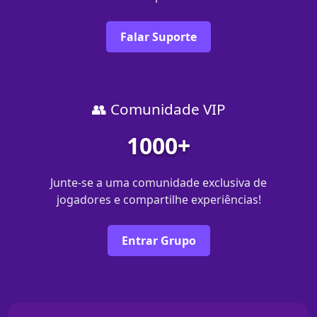
Falar Suporte
👥 Comunidade VIP
1000+
Junte-se a uma comunidade exclusiva de
jogadores e compartilhe experiências!
Entrar Grupo