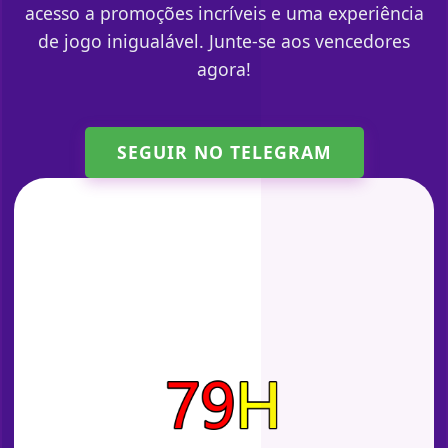
acesso a promoções incríveis e uma experiência
de jogo inigualável. Junte-se aos vencedores
agora!
SEGUIR NO TELEGRAM