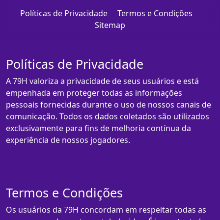
Políticas de Privacidade
Termos e Condições
Sitemap
Políticas de Privacidade
A 79H valoriza a privacidade de seus usuários e está
empenhada em proteger todas as informações
pessoais fornecidas durante o uso de nossos canais de
comunicação. Todos os dados coletados são utilizados
exclusivamente para fins de melhoria contínua da
experiência de nossos jogadores.
Termos e Condições
Os usuários da 79H concordam em respeitar todas as