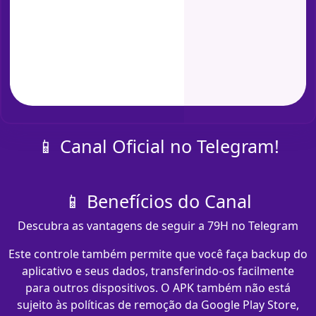
📱 Canal Oficial no Telegram!
📱 Benefícios do Canal
Descubra as vantagens de seguir a 79H no Telegram
Este controle também permite que você faça backup do
aplicativo e seus dados, transferindo-os facilmente
para outros dispositivos. O APK também não está
sujeito às políticas de remoção da Google Play Store,