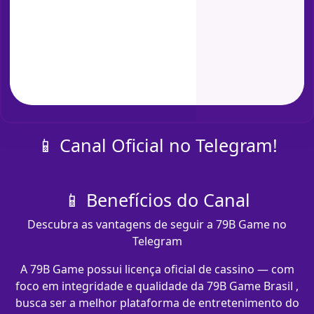
📱 Canal Oficial no Telegram!
📱 Benefícios do Canal
Descubra as vantagens de seguir a 79B Game no
Telegram
A 79B Game possui licença oficial de cassino — com
foco em integridade e qualidade da 79B Game Brasil ,
busca ser a melhor plataforma de entretenimento do