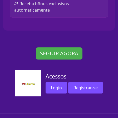
🎁 Receba bônus exclusivos
automaticamente
SEGUIR AGORA
Acessos
Login
Registrar-se