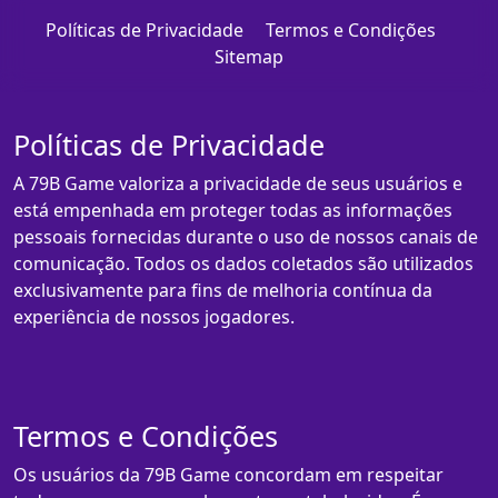
Políticas de Privacidade
Termos e Condições
Sitemap
Políticas de Privacidade
A 79B Game valoriza a privacidade de seus usuários e
está empenhada em proteger todas as informações
pessoais fornecidas durante o uso de nossos canais de
comunicação. Todos os dados coletados são utilizados
exclusivamente para fins de melhoria contínua da
experiência de nossos jogadores.
Termos e Condições
Os usuários da 79B Game concordam em respeitar