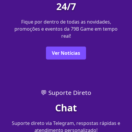
24/7
Fique por dentro de todas as novidades,
promoções e eventos da 79B Game em tempo
real!
Ver Notícias
💬 Suporte Direto
Chat
Suporte direto via Telegram, respostas rápidas e
atendimento personalizado!