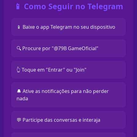
📱 Como Seguir no Telegram
📱 Baixe o app Telegram no seu dispositivo
🔍 Procure por "@79B GameOficial"
👆 Toque em "Entrar" ou "Join"
🔔 Ative as notificações para não perder
nada
💬 Participe das conversas e interaja