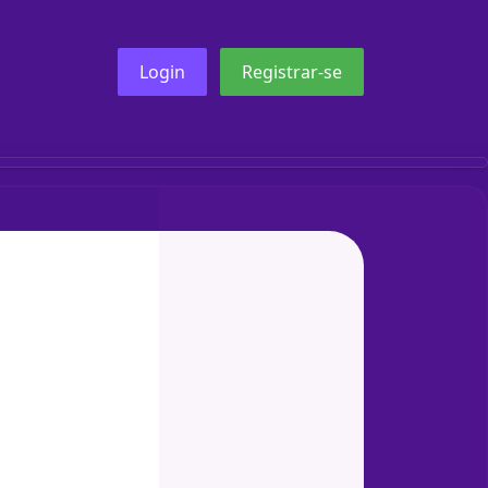
Login
Registrar-se