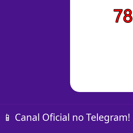
📱 Canal Oficial no Telegram!