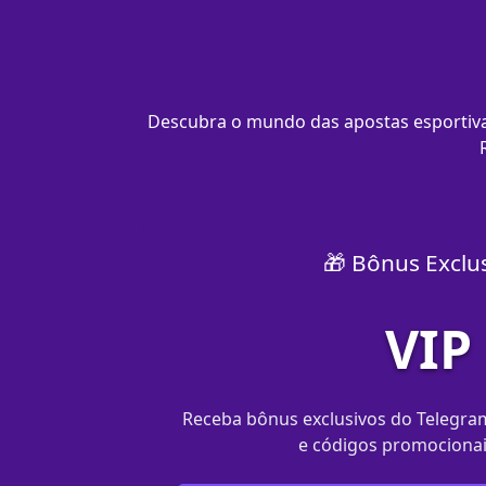
Descubra o mundo das apostas esportiva
🎁 Bônus Exclu
VIP
Receba bônus exclusivos do Telegra
e códigos promocionai