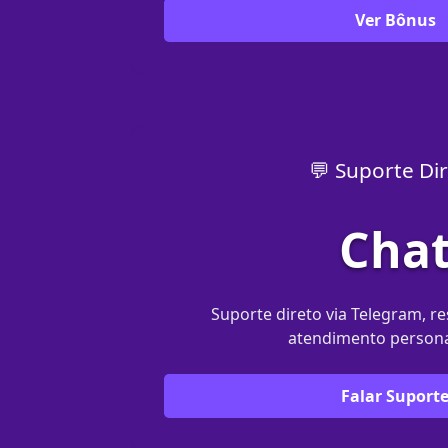
Ver Bônus
💬 Suporte Di
Cha
Suporte direto via Telegram, r
atendimento persona
Falar Suport