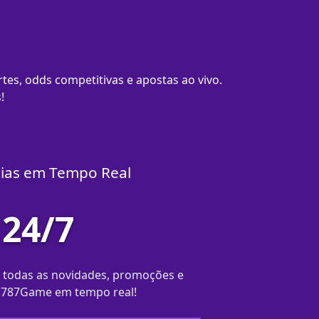
s, odds competitivas e apostas ao vivo.
!
cias em Tempo Real
24/7
e todas as novidades, promoções e
 787Game em tempo real!