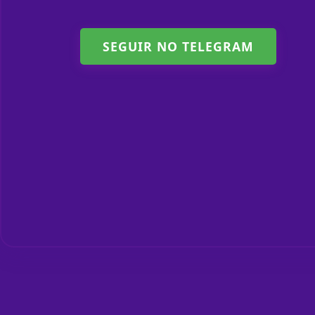
SEGUIR NO TELEGRAM