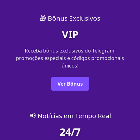
🎁 Bônus Exclusivos
VIP
Receba bônus exclusivos do Telegram,
promoções especiais e códigos promocionais
únicos!
Ver Bônus
📢 Notícias em Tempo Real
24/7