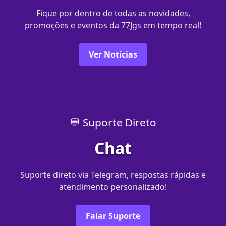
Fique por dentro de todas as novidades,
promoções e eventos da 77Jgs em tempo real!
Ver Notícias
💬 Suporte Direto
Chat
Suporte direto via Telegram, respostas rápidas e
atendimento personalizado!
Falar Suporte