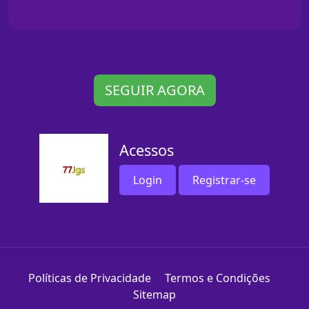
SEGUIR AGORA
Acessos
Login
Registrar-se
Políticas de Privacidade
Termos e Condições
Sitemap