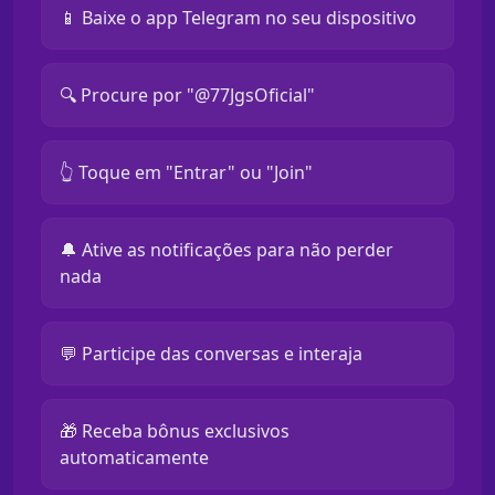
📱 Baixe o app Telegram no seu dispositivo
🔍 Procure por "@77JgsOficial"
👆 Toque em "Entrar" ou "Join"
🔔 Ative as notificações para não perder
nada
💬 Participe das conversas e interaja
🎁 Receba bônus exclusivos
automaticamente