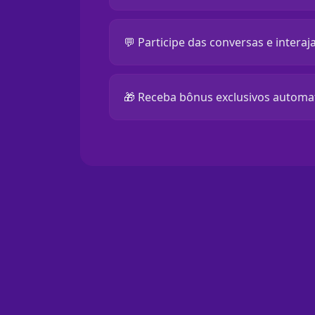
💬 Participe das conversas e interaj
🎁 Receba bônus exclusivos autom