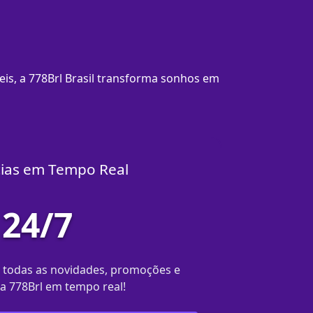
veis, a 778Brl Brasil transforma sonhos em
cias em Tempo Real
24/7
e todas as novidades, promoções e
a 778Brl em tempo real!