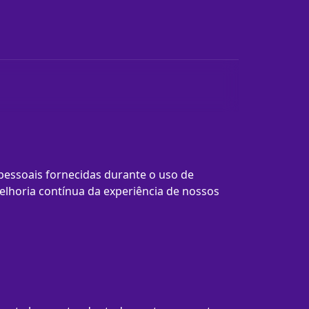
pessoais fornecidas durante o uso de
elhoria contínua da experiência de nossos