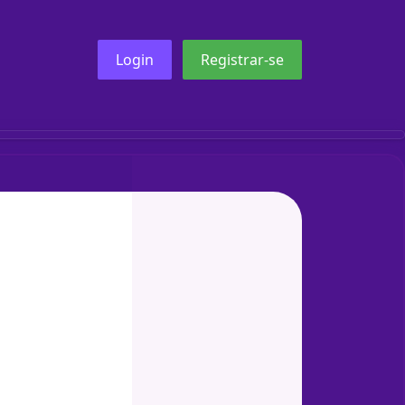
Login
Registrar-se