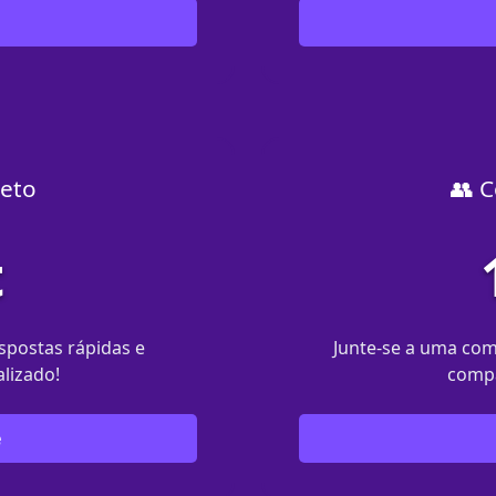
reto
👥 
t
espostas rápidas e
Junte-se a uma com
lizado!
compa
e