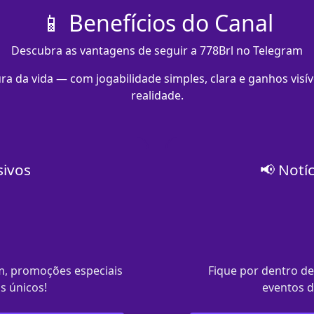
📱 Benefícios do Canal
Descubra as vantagens de seguir a 778Brl no Telegram
ra da vida — com jogabilidade simples, clara e ganhos visí
realidade.
sivos
📢 Notí
m, promoções especiais
Fique por dentro d
s únicos!
eventos d