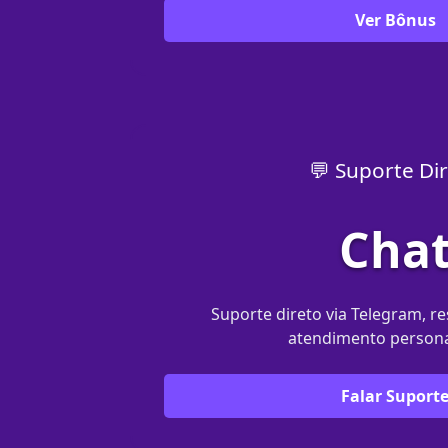
Ver Bônus
💬 Suporte Di
Cha
Suporte direto via Telegram, r
atendimento persona
Falar Suport