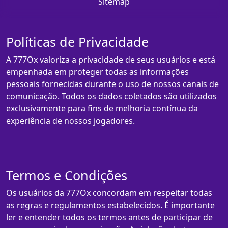
Sitemap
Políticas de Privacidade
A 777Ox valoriza a privacidade de seus usuários e está
empenhada em proteger todas as informações
pessoais fornecidas durante o uso de nossos canais de
comunicação. Todos os dados coletados são utilizados
exclusivamente para fins de melhoria contínua da
experiência de nossos jogadores.
Termos e Condições
Os usuários da 777Ox concordam em respeitar todas
as regras e regulamentos estabelecidos. É importante
ler e entender todos os termos antes de participar de