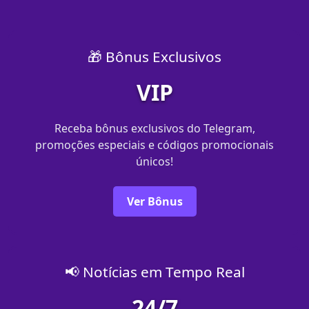
🎁 Bônus Exclusivos
VIP
Receba bônus exclusivos do Telegram,
promoções especiais e códigos promocionais
únicos!
Ver Bônus
📢 Notícias em Tempo Real
24/7