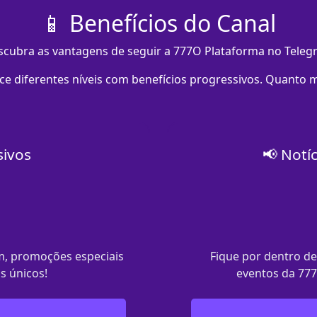
📱 Benefícios do Canal
cubra as vantagens de seguir a 777O Plataforma no Tele
 diferentes níveis com benefícios progressivos. Quanto ma
sivos
📢 Notí
m, promoções especiais
Fique por dentro d
s únicos!
eventos da 777