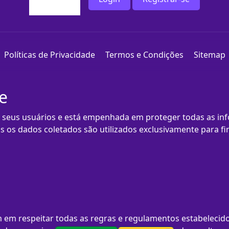
Políticas de Privacidade
Termos e Condições
Sitemap
de
e seus usuários e está empenhada em proteger todas as in
 os dados coletados são utilizados exclusivamente para fi
m respeitar todas as regras e regulamentos estabelecidos