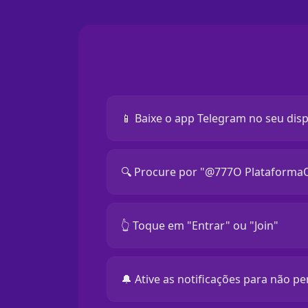
📱 Baixe o app Telegram no seu disp
🔍 Procure por "@777O PlataformaOf
👆 Toque em "Entrar" ou "Join"
🔔 Ative as notificações para não p