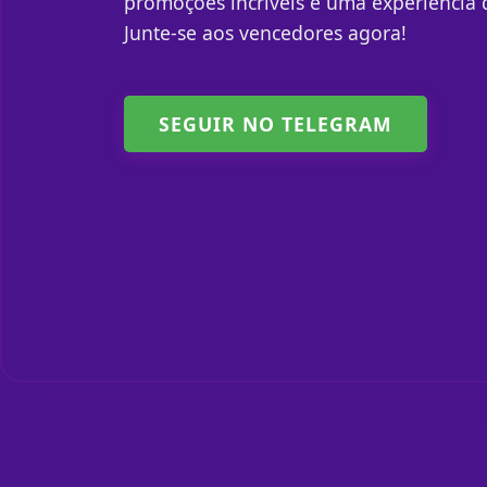
promoções incríveis e uma experiência d
Junte-se aos vencedores agora!
SEGUIR NO TELEGRAM