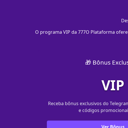
Des
O programa VIP da 777O Plataforma oferece
🎁 Bônus Exclu
VIP
Receba bônus exclusivos do Telegra
e códigos promocionai
Ver Bônus