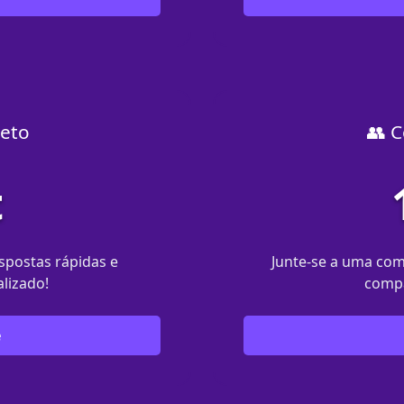
reto
👥 
t
espostas rápidas e
Junte-se a uma com
lizado!
compa
e