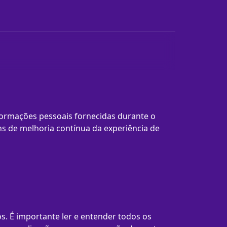
formações pessoais fornecidas durante o
ns de melhoria contínua da experiência de
. É importante ler e entender todos os