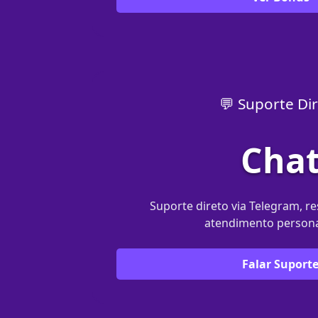
💬 Suporte Di
Cha
Suporte direto via Telegram, r
atendimento persona
Falar Suport