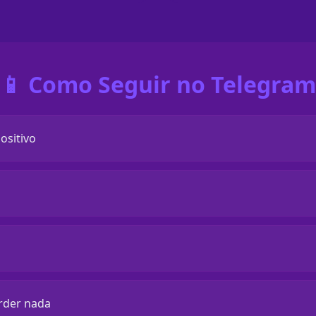
📱 Como Seguir no Telegram
ositivo
erder nada