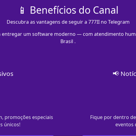
📱 Benefícios do Canal
Descubra as vantagens de seguir a 777II no Telegram
ra entregar um software moderno — com atendimento human
Brasil .
sivos
📢 Notí
m, promoções especiais
Fique por dentro d
s únicos!
eventos 