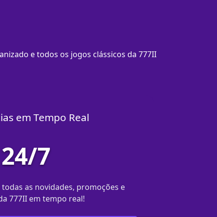
izado e todos os jogos clássicos da 777II
cias em Tempo Real
24/7
e todas as novidades, promoções e
da 777II em tempo real!