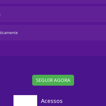
a
aticamente
SEGUIR AGORA
Acessos