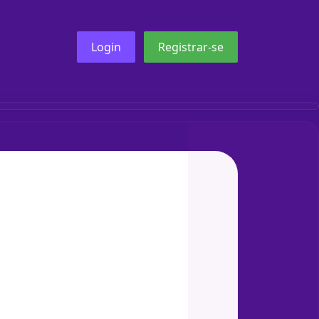
Login
Registrar-se