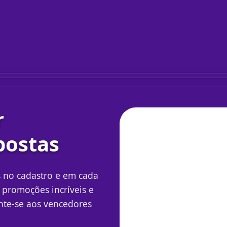
r
postas
s no cadastro e em cada
 promoções incríveis e
unte-se aos vencedores