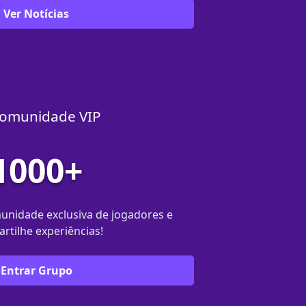
Ver Notícias
Comunidade VIP
1000+
unidade exclusiva de jogadores e
rtilhe experiências!
Entrar Grupo