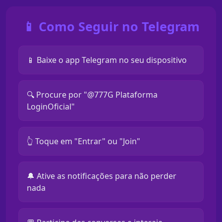
📱 Como Seguir no Telegram
📱 Baixe o app Telegram no seu dispositivo
🔍 Procure por "@777G Plataforma
LoginOficial"
👆 Toque em "Entrar" ou "Join"
🔔 Ative as notificações para não perder
nada