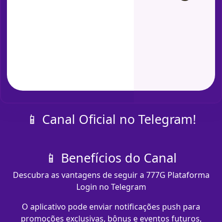
📱 Canal Oficial no Telegram!
📱 Benefícios do Canal
Descubra as vantagens de seguir a 777G Plataforma
Login no Telegram
O aplicativo pode enviar notificações push para
promoções exclusivas, bônus e eventos futuros,