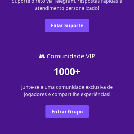
Suporte direto via Telegram, respostas rápidas e
atendimento personalizado!
Falar Suporte
👥 Comunidade VIP
1000+
Junte-se a uma comunidade exclusiva de
jogadores e compartilhe experiências!
Entrar Grupo