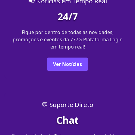
📢 Notícias em Tempo Real
24/7
Fique por dentro de todas as novidades,
promoções e eventos da 777G Plataforma Login
em tempo real!
Ver Notícias
💬 Suporte Direto
Chat