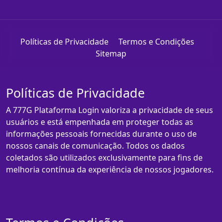
Políticas de Privacidade
Termos e Condições
Sitemap
Políticas de Privacidade
A 777G Plataforma Login valoriza a privacidade de seus
usuários e está empenhada em proteger todas as
informações pessoais fornecidas durante o uso de
nossos canais de comunicação. Todos os dados
coletados são utilizados exclusivamente para fins de
melhoria contínua da experiência de nossos jogadores.