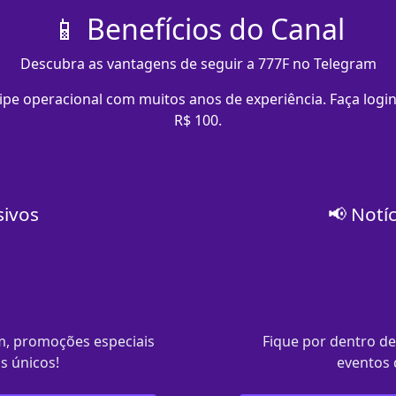
📱 Benefícios do Canal
Descubra as vantagens de seguir a 777F no Telegram
ipe operacional com muitos anos de experiência. Faça log
R$ 100.
sivos
📢 Notí
m, promoções especiais
Fique por dentro d
s únicos!
eventos 