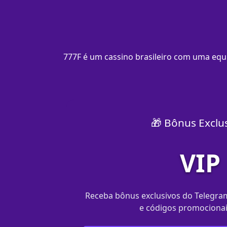
777F é um cassino brasileiro com uma equ
🎁 Bônus Exclu
VIP
Receba bônus exclusivos do Telegra
e códigos promocionai