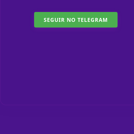
SEGUIR NO TELEGRAM