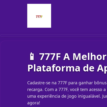
📱 777F A Melhor
Plataforma de A
Cadastre-se na 777F para ganhar bônus
recarga. Com a 777F, você tem acesso a
uma experiência de jogo inigualável. J
agora!