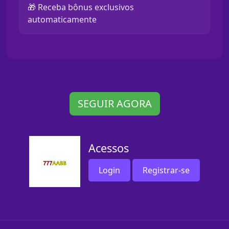
🎁 Receba bônus exclusivos
automaticamente
SEGUIR AGORA
Acessos
Login
Registrar-se