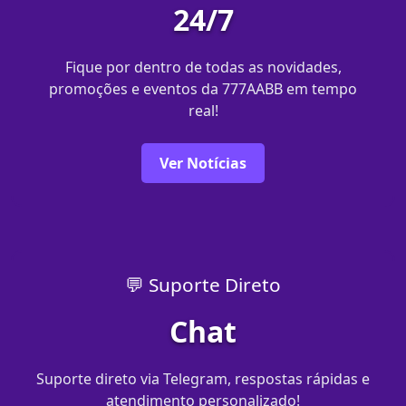
24/7
Fique por dentro de todas as novidades,
promoções e eventos da 777AABB em tempo
real!
Ver Notícias
💬 Suporte Direto
Chat
Suporte direto via Telegram, respostas rápidas e
atendimento personalizado!