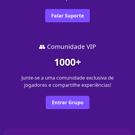
Falar Suporte
👥 Comunidade VIP
1000+
Junte-se a uma comunidade exclusiva de
jogadores e compartilhe experiências!
Entrar Grupo