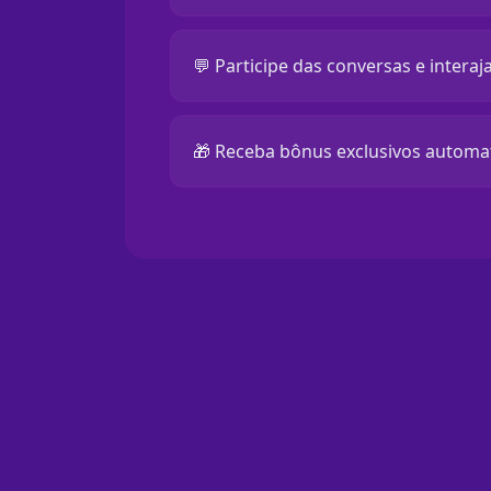
💬 Participe das conversas e interaj
🎁 Receba bônus exclusivos autom