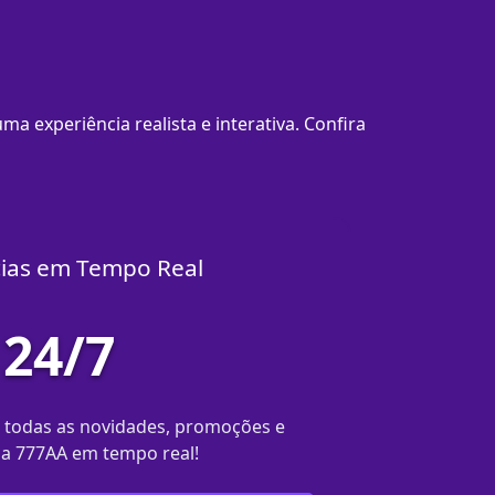
 experiência realista e interativa. Confira
cias em Tempo Real
24/7
e todas as novidades, promoções e
a 777AA em tempo real!