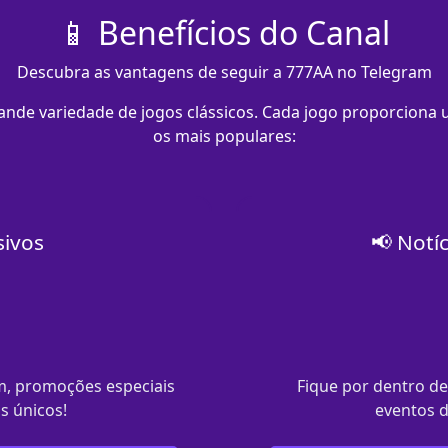
📱 Benefícios do Canal
Descubra as vantagens de seguir a 777AA no Telegram
nde variedade de jogos clássicos. Cada jogo proporciona uma
os mais populares:
sivos
📢 Notí
m, promoções especiais
Fique por dentro d
s únicos!
eventos d