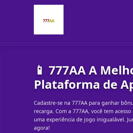
📱 777AA A Melh
Plataforma de A
Cadastre-se na 777AA para ganhar bônu
recarga. Com a 777AA, você tem acesso 
uma experiência de jogo inigualável. J
agora!