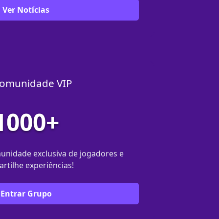
Ver Notícias
Comunidade VIP
1000+
unidade exclusiva de jogadores e
rtilhe experiências!
Entrar Grupo