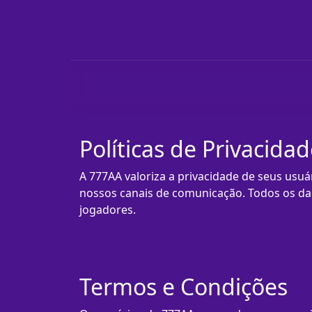
Políticas de Privacida
A 777AA valoriza a privacidade de seus usu
nossos canais de comunicação. Todos os dad
jogadores.
Termos e Condições