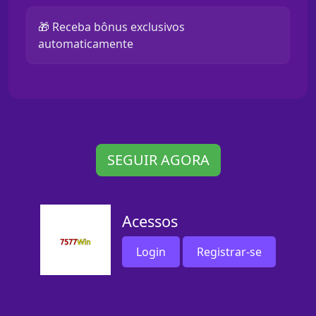
🎁 Receba bônus exclusivos
automaticamente
SEGUIR AGORA
Acessos
Login
Registrar-se