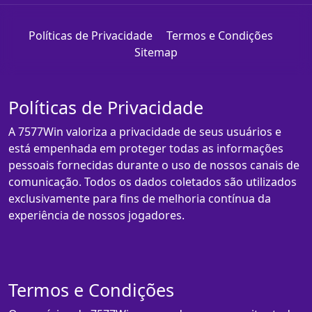
Políticas de Privacidade
Termos e Condições
Sitemap
Políticas de Privacidade
A 7577Win valoriza a privacidade de seus usuários e
está empenhada em proteger todas as informações
pessoais fornecidas durante o uso de nossos canais de
comunicação. Todos os dados coletados são utilizados
exclusivamente para fins de melhoria contínua da
experiência de nossos jogadores.
Termos e Condições