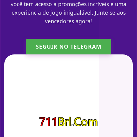
você tem acesso a promoções incríveis e uma
experiência de jogo inigualável. Junte-se aos
vencedores agora!
SEGUIR NO TELEGRAM