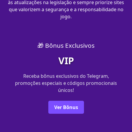
às atualizações na legislação e sempre priorize sites
que valorizem a segurança e a responsabilidade no
jogo.
🎁 Bônus Exclusivos
VIP
Receba bônus exclusivos do Telegram,
promoções especiais e códigos promocionais
únicos!
Ver Bônus