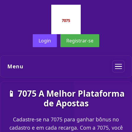
Login
Registrar-se
Menu
📱 7075 A Melhor Plataforma
de Apostas
Cadastre-se na 7075 para ganhar bônus no
cadastro e em cada recarga. Com a 7075, você