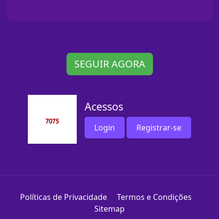
SEGUIR AGORA
Acessos
Login
Registrar-se
Políticas de Privacidade
Termos e Condições
Sitemap