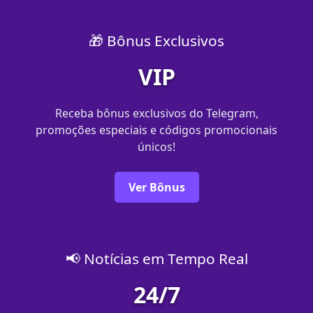
🎁 Bônus Exclusivos
VIP
Receba bônus exclusivos do Telegram,
promoções especiais e códigos promocionais
únicos!
Ver Bônus
📢 Notícias em Tempo Real
24/7