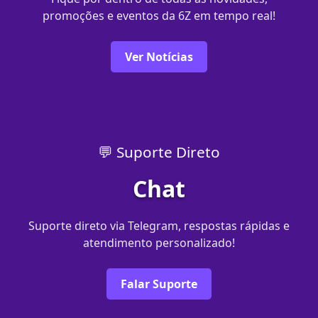
promoções e eventos da 6Z em tempo real!
Ver Notícias
💬 Suporte Direto
Chat
Suporte direto via Telegram, respostas rápidas e
atendimento personalizado!
Falar Suporte