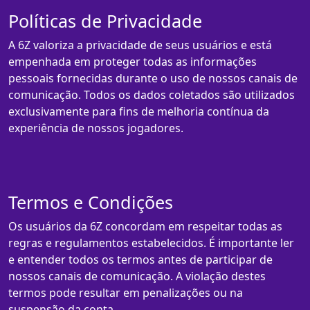
Políticas de Privacidade
A 6Z valoriza a privacidade de seus usuários e está
empenhada em proteger todas as informações
pessoais fornecidas durante o uso de nossos canais de
comunicação. Todos os dados coletados são utilizados
exclusivamente para fins de melhoria contínua da
experiência de nossos jogadores.
Termos e Condições
Os usuários da 6Z concordam em respeitar todas as
regras e regulamentos estabelecidos. É importante ler
e entender todos os termos antes de participar de
nossos canais de comunicação. A violação destes
termos pode resultar em penalizações ou na
suspensão da conta.