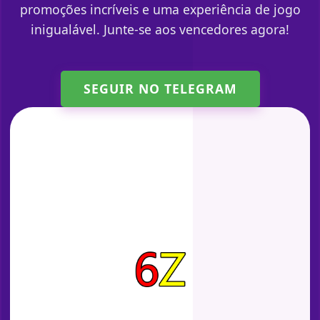
promoções incríveis e uma experiência de jogo
inigualável. Junte-se aos vencedores agora!
SEGUIR NO TELEGRAM