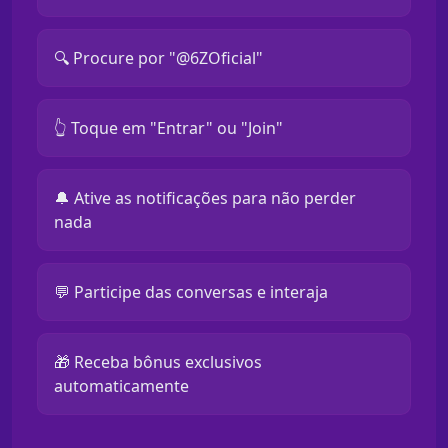
🔍 Procure por "@6ZOficial"
👆 Toque em "Entrar" ou "Join"
🔔 Ative as notificações para não perder
nada
💬 Participe das conversas e interaja
🎁 Receba bônus exclusivos
automaticamente