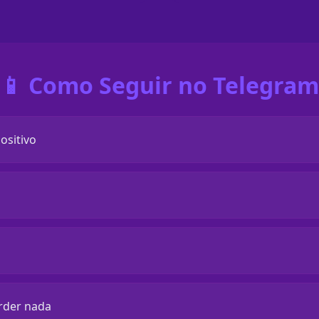
📱 Como Seguir no Telegram
ositivo
erder nada