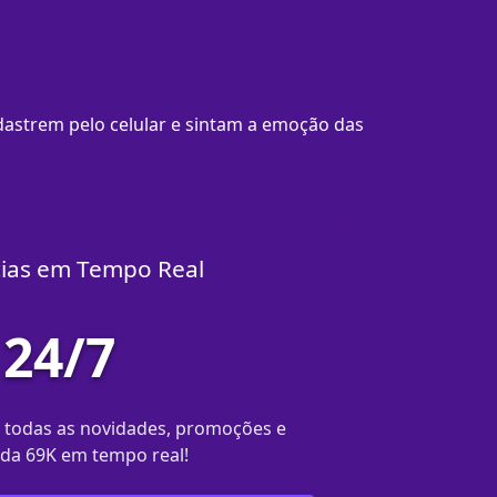
adastrem pelo celular e sintam a emoção das
cias em Tempo Real
24/7
e todas as novidades, promoções e
 da 69K em tempo real!