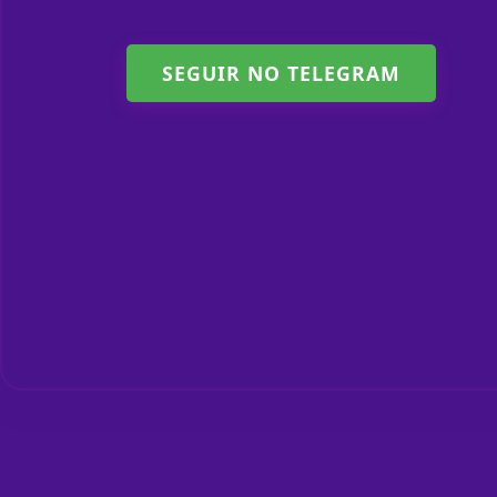
SEGUIR NO TELEGRAM