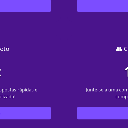
reto
👥 
t
espostas rápidas e
Junte-se a uma com
lizado!
compa
e