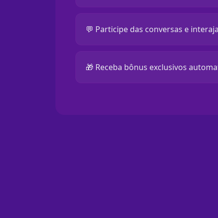
💬 Participe das conversas e interaj
🎁 Receba bônus exclusivos autom