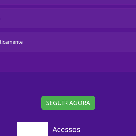
a
aticamente
SEGUIR AGORA
Acessos