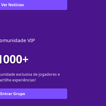
Ver Notícias
Comunidade VIP
1000+
unidade exclusiva de jogadores e
rtilhe experiências!
Entrar Grupo