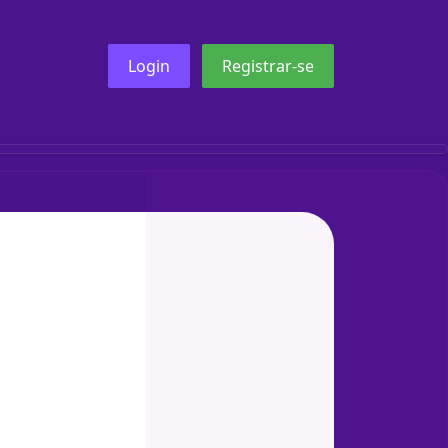
Login
Registrar-se