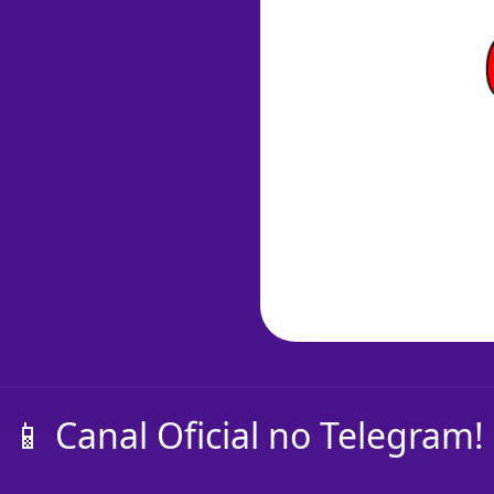
📱 Canal Oficial no Telegram!