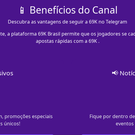
📱 Benefícios do Canal
Descubra as vantagens de seguir a 69K no Telegram
te, a plataforma 69K Brasil permite que os jogadores se c
apostas rápidas com a 69K .
sivos
📢 Notí
m, promoções especiais
Fique por dentro d
s únicos!
eventos