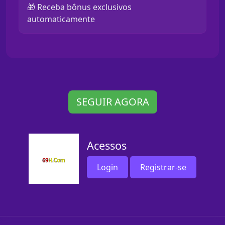
🎁 Receba bônus exclusivos
automaticamente
SEGUIR AGORA
Acessos
Login
Registrar-se