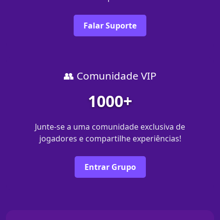
Falar Suporte
👥 Comunidade VIP
1000+
Junte-se a uma comunidade exclusiva de
jogadores e compartilhe experiências!
Entrar Grupo