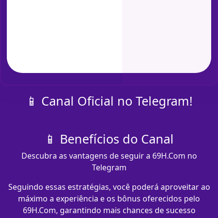
📱 Canal Oficial no Telegram!
📱 Benefícios do Canal
Descubra as vantagens de seguir a 69H.Com no
Telegram
Seguindo essas estratégias, você poderá aproveitar ao
máximo a experiência e os bônus oferecidos pelo
69H.Com, garantindo mais chances de sucesso