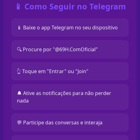
📱 Como Seguir no Telegram
📱 Baixe o app Telegram no seu dispositivo
🔍 Procure por "@69H.ComOficial"
👆 Toque em "Entrar" ou "Join"
🔔 Ative as notificações para não perder
nada
💬 Participe das conversas e interaja