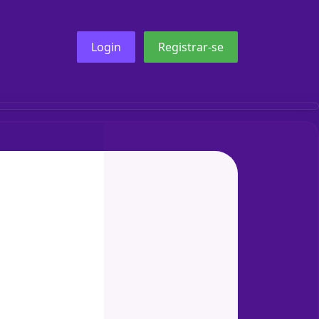
Login
Registrar-se