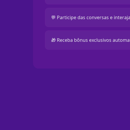
💬 Participe das conversas e interaj
🎁 Receba bônus exclusivos autom