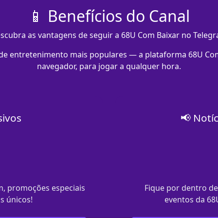
📱 Benefícios do Canal
scubra as vantagens de seguir a 68U Com Baixar no Teleg
e entretenimento mais populares — a plataforma 68U Com B
navegador, para jogar a qualquer hora.
sivos
📢 Notí
m, promoções especiais
Fique por dentro d
s únicos!
eventos da 68