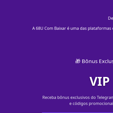
De
A 68U Com Baixar é uma das plataformas d
🎁 Bônus Exclu
VIP
Receba bônus exclusivos do Telegra
e códigos promocionai