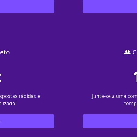
reto
👥 
t
espostas rápidas e
Junte-se a uma com
lizado!
compa
e