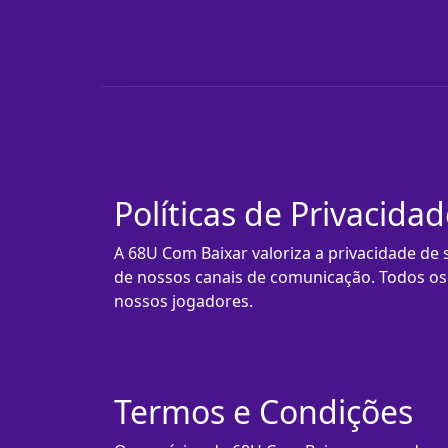
Políticas de Privacida
A 68U Com Baixar valoriza a privacidade de
de nossos canais de comunicação. Todos os 
nossos jogadores.
Termos e Condições