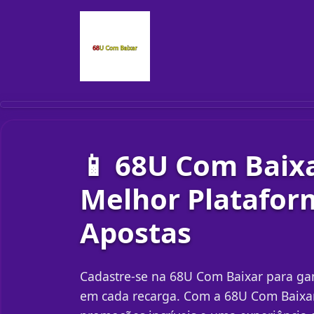
📱 68U Com Baix
Melhor Platafor
Apostas
Cadastre-se na 68U Com Baixar para ga
em cada recarga. Com a 68U Com Baixar