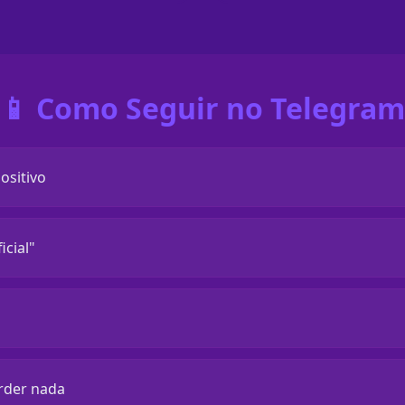
📱 Como Seguir no Telegram
ositivo
cial"
erder nada