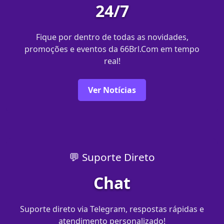
24/7
Fique por dentro de todas as novidades,
promoções e eventos da 66Brl.Com em tempo
real!
Ver Notícias
💬 Suporte Direto
Chat
Suporte direto via Telegram, respostas rápidas e
atendimento personalizado!