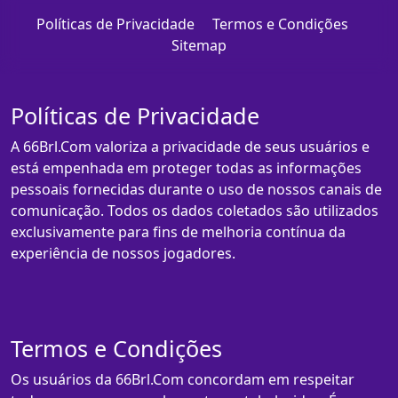
Políticas de Privacidade
Termos e Condições
Sitemap
Políticas de Privacidade
A 66Brl.Com valoriza a privacidade de seus usuários e
está empenhada em proteger todas as informações
pessoais fornecidas durante o uso de nossos canais de
comunicação. Todos os dados coletados são utilizados
exclusivamente para fins de melhoria contínua da
experiência de nossos jogadores.
Termos e Condições
Os usuários da 66Brl.Com concordam em respeitar