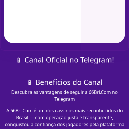
📱 Canal Oficial no Telegram!
📱 Benefícios do Canal
Descubra as vantagens de seguir a 66Brl.Com no
Telegram
A 66Brl.Com é um dos cassinos mais reconhecidos do
Brasil — com operação justa e transparente,
conquistou a confiança dos jogadores pela plataforma