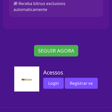
🎁 Receba bônus exclusivos
automaticamente
SEGUIR AGORA
Acessos
Login
Registrar-se