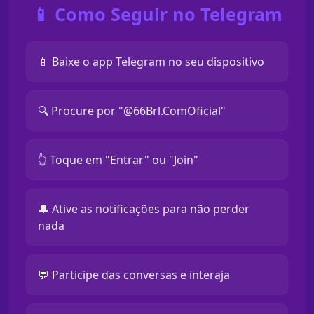
📱 Como Seguir no Telegram
📱 Baixe o app Telegram no seu dispositivo
🔍 Procure por "@66Brl.ComOficial"
👆 Toque em "Entrar" ou "Join"
🔔 Ative as notificações para não perder
nada
💬 Participe das conversas e interaja