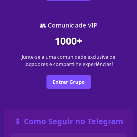
👥 Comunidade VIP
1000+
Junte-se a uma comunidade exclusiva de
jogadores e compartilhe experiências!
Entrar Grupo
📱 Como Seguir no Telegram