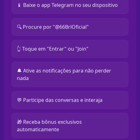
📱 Baixe o app Telegram no seu dispositivo
🔍 Procure por "@66BrlOficial"
👆 Toque em "Entrar" ou "Join"
🔔 Ative as notificações para não perder
nada
💬 Participe das conversas e interaja
🎁 Receba bônus exclusivos
automaticamente