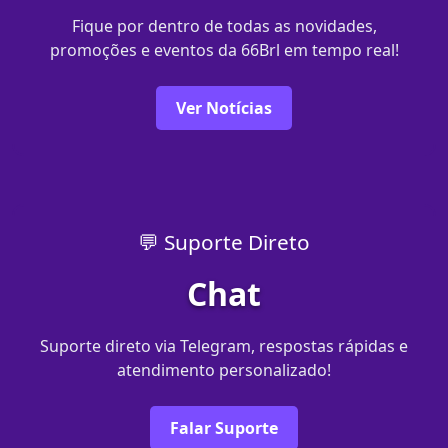
Fique por dentro de todas as novidades,
promoções e eventos da 66Brl em tempo real!
Ver Notícias
💬 Suporte Direto
Chat
Suporte direto via Telegram, respostas rápidas e
atendimento personalizado!
Falar Suporte