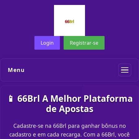
Login
Registrar-se
Menu
📱 66Brl A Melhor Plataforma
de Apostas
Cadastre-se na 66Brl para ganhar bônus no
cadastro e em cada recarga. Com a 66Brl, você