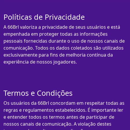
Políticas de Privacidade
A 66Brl valoriza a privacidade de seus usuários e está
empenhada em proteger todas as informações
pessoais fornecidas durante o uso de nossos canais de
comunicação. Todos os dados coletados são utilizados
exclusivamente para fins de melhoria contínua da
experiência de nossos jogadores.
Termos e Condições
Os usuários da 66Brl concordam em respeitar todas as
regras e regulamentos estabelecidos. É importante ler
e entender todos os termos antes de participar de
nossos canais de comunicação. A violação destes