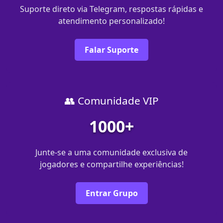
Suporte direto via Telegram, respostas rápidas e
atendimento personalizado!
Falar Suporte
👥 Comunidade VIP
1000+
Junte-se a uma comunidade exclusiva de
jogadores e compartilhe experiências!
Entrar Grupo