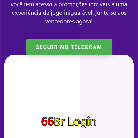
você tem acesso a promoções incríveis e uma
experiência de jogo inigualável. Junte-se aos
vencedores agora!
SEGUIR NO TELEGRAM