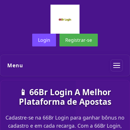
Login
Registrar-se
Menu
📱 66Br Login A Melhor
Plataforma de Apostas
Cadastre-se na 66Br Login para ganhar bônus no
cadastro e em cada recarga. Com a 66Br Login,