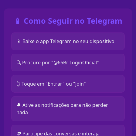
📱 Como Seguir no Telegram
📱 Baixe o app Telegram no seu dispositivo
🔍 Procure por "@66Br LoginOficial"
👆 Toque em "Entrar" ou "Join"
🔔 Ative as notificações para não perder
nada
💬 Participe das conversas e interaja