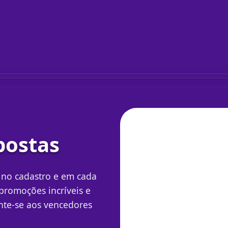
postas
 no cadastro e em cada
promoções incríveis e
unte-se aos vencedores