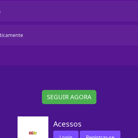
a
aticamente
SEGUIR AGORA
Acessos
Login
Registrar-se