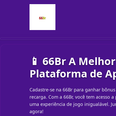
📱 66Br A Melhor
Plataforma de A
Cadastre-se na 66Br para ganhar bônus
recarga. Com a 66Br, você tem acesso a 
uma experiência de jogo inigualável. J
agora!