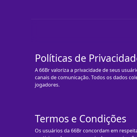
Políticas de Privacida
A 66Br valoriza a privacidade de seus usuá
canais de comunicação. Todos os dados cole
jogadores.
Termos e Condições
Os usuários da 66Br concordam em respeitar