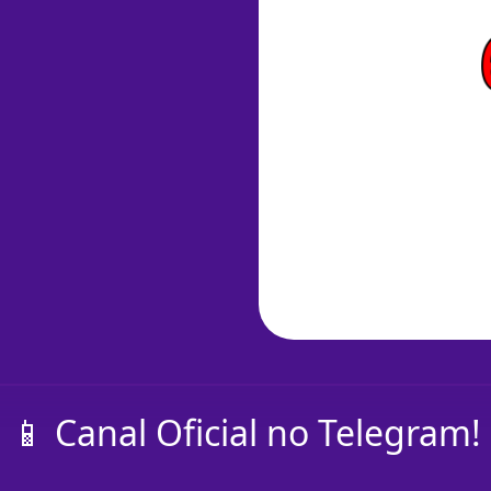
📱 Canal Oficial no Telegram!