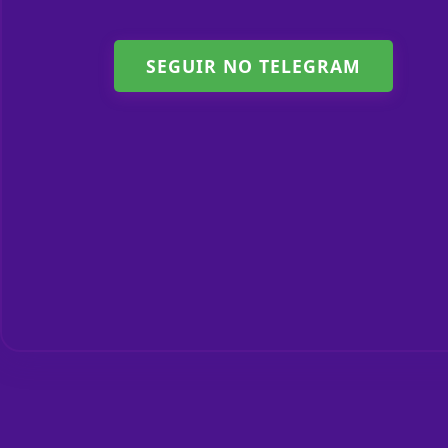
SEGUIR NO TELEGRAM