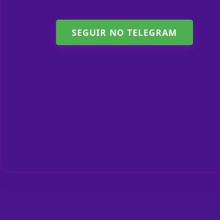
SEGUIR NO TELEGRAM