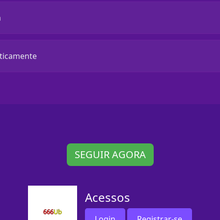
a
aticamente
SEGUIR AGORA
Acessos
Login
Registrar-se