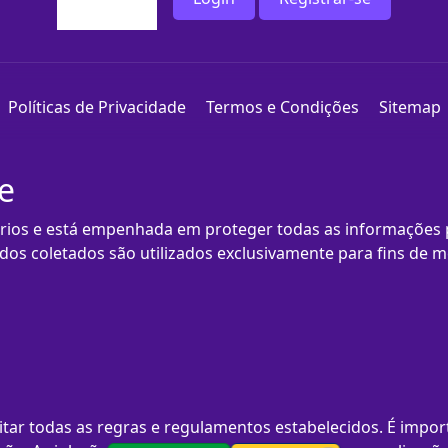
Políticas de Privacidade
Termos e Condições
Sitemap
de
ários e está empenhada em proteger todas as informações 
os coletados são utilizados exclusivamente para fins de m
ar todas as regras e regulamentos estabelecidos. É import