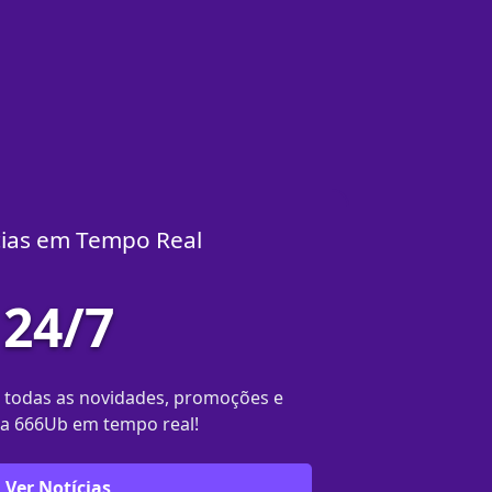
cias em Tempo Real
24/7
e todas as novidades, promoções e
a 666Ub em tempo real!
Ver Notícias