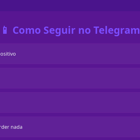
📱 Como Seguir no Telegram
ositivo
erder nada