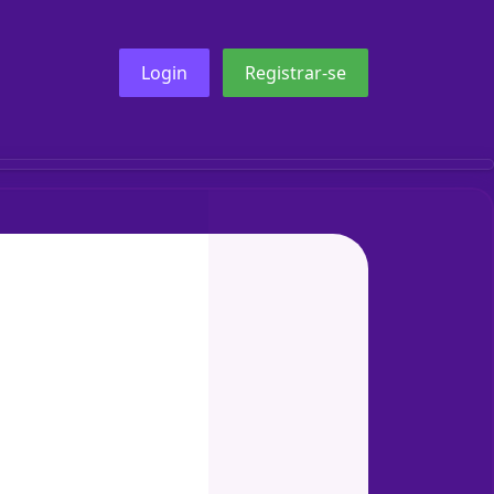
Login
Registrar-se