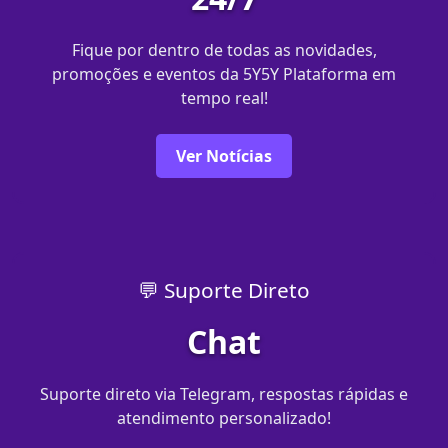
Fique por dentro de todas as novidades,
promoções e eventos da 5Y5Y Plataforma em
tempo real!
Ver Notícias
💬 Suporte Direto
Chat
Suporte direto via Telegram, respostas rápidas e
atendimento personalizado!