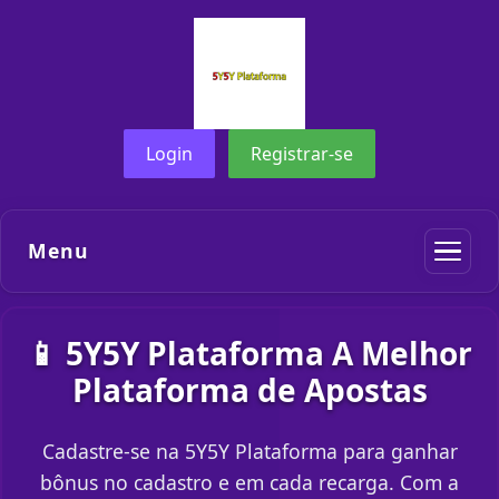
Login
Registrar-se
Menu
📱 5Y5Y Plataforma A Melhor
Plataforma de Apostas
Cadastre-se na 5Y5Y Plataforma para ganhar
bônus no cadastro e em cada recarga. Com a