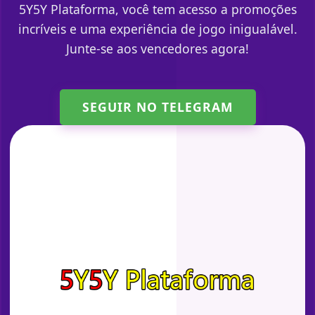
5Y5Y Plataforma, você tem acesso a promoções
incríveis e uma experiência de jogo inigualável.
Junte-se aos vencedores agora!
SEGUIR NO TELEGRAM