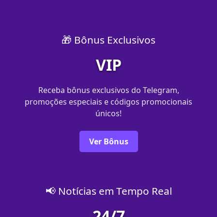
🎁 Bônus Exclusivos
VIP
Receba bônus exclusivos do Telegram,
promoções especiais e códigos promocionais
únicos!
Ver Bônus
📢 Notícias em Tempo Real
24/7