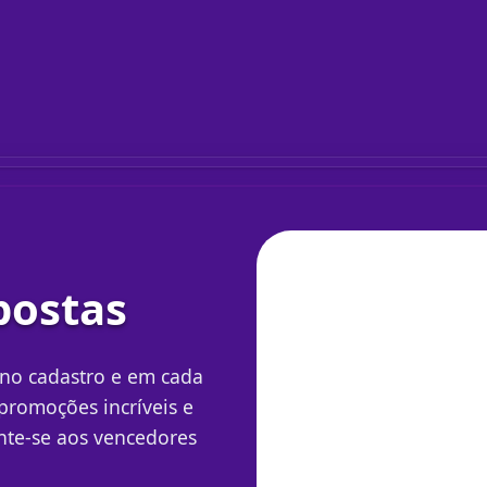
postas
 no cadastro e em cada
promoções incríveis e
unte-se aos vencedores