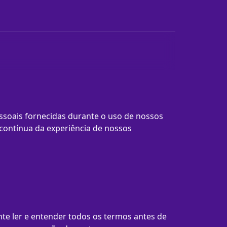
ssoais fornecidas durante o uso de nossos
 contínua da experiência de nossos
te ler e entender todos os termos antes de