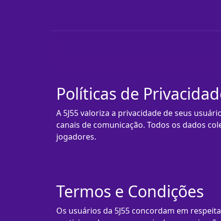
Políticas de Privacida
A 5J55 valoriza a privacidade de seus usuá
canais de comunicação. Todos os dados cole
jogadores.
Termos e Condições
Os usuários da 5J55 concordam em respeitar