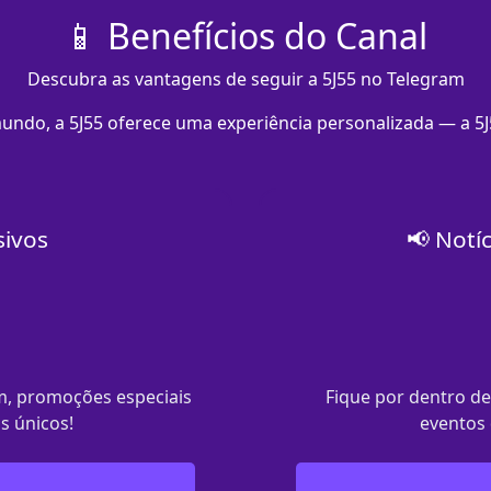
📱 Benefícios do Canal
Descubra as vantagens de seguir a 5J55 no Telegram
do, a 5J55 oferece uma experiência personalizada — a 5J55
sivos
📢 Notí
m, promoções especiais
Fique por dentro d
s únicos!
eventos 