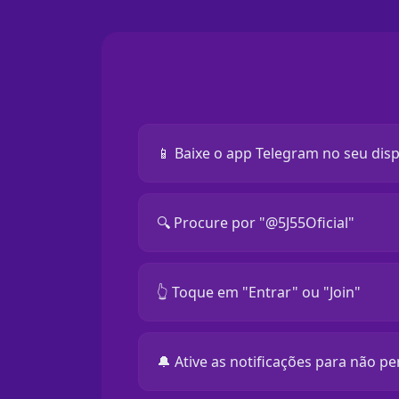
📱 Baixe o app Telegram no seu disp
🔍 Procure por "@5J55Oficial"
👆 Toque em "Entrar" ou "Join"
🔔 Ative as notificações para não p