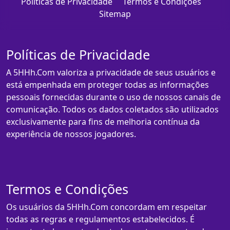
Políticas de Privacidade
Termos e Condições
Sitemap
Políticas de Privacidade
A 5HHh.Com valoriza a privacidade de seus usuários e
está empenhada em proteger todas as informações
pessoais fornecidas durante o uso de nossos canais de
comunicação. Todos os dados coletados são utilizados
exclusivamente para fins de melhoria contínua da
experiência de nossos jogadores.
Termos e Condições
Os usuários da 5HHh.Com concordam em respeitar
todas as regras e regulamentos estabelecidos. É