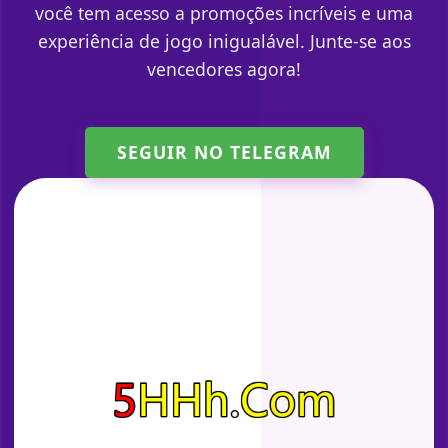
você tem acesso a promoções incríveis e uma
experiência de jogo inigualável. Junte-se aos
vencedores agora!
SEGUIR NO TELEGRAM