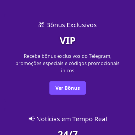
🎁 Bônus Exclusivos
VIP
Receba bônus exclusivos do Telegram,
promoções especiais e códigos promocionais
únicos!
Ver Bônus
📢 Notícias em Tempo Real
24/7