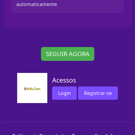
automaticamente
SEGUIR AGORA
Acessos
Login
Registrar-se