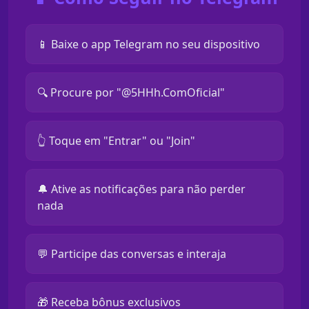
📱 Baixe o app Telegram no seu dispositivo
🔍 Procure por "@5HHh.ComOficial"
👆 Toque em "Entrar" ou "Join"
🔔 Ative as notificações para não perder
nada
💬 Participe das conversas e interaja
🎁 Receba bônus exclusivos