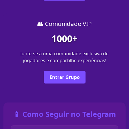
👥 Comunidade VIP
1000+
Junte-se a uma comunidade exclusiva de
jogadores e compartilhe experiências!
Entrar Grupo
📱 Como Seguir no Telegram