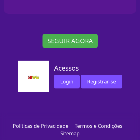
SEGUIR AGORA
Acessos
Login
Registrar-se
Políticas de Privacidade
Termos e Condições
Sitemap