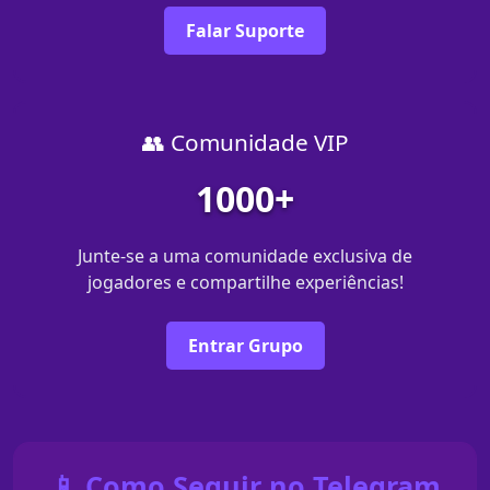
Falar Suporte
👥 Comunidade VIP
1000+
Junte-se a uma comunidade exclusiva de
jogadores e compartilhe experiências!
Entrar Grupo
📱 Como Seguir no Telegram