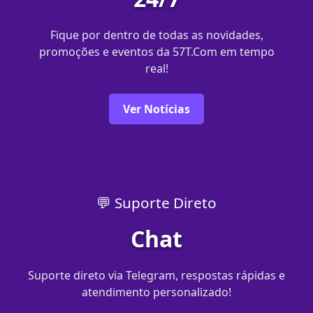
Fique por dentro de todas as novidades,
promoções e eventos da 57T.Com em tempo
real!
Ver Notícias
💬 Suporte Direto
Chat
Suporte direto via Telegram, respostas rápidas e
atendimento personalizado!