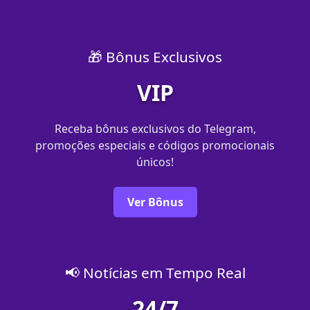
🎁 Bônus Exclusivos
VIP
Receba bônus exclusivos do Telegram,
promoções especiais e códigos promocionais
únicos!
Ver Bônus
📢 Notícias em Tempo Real
24/7