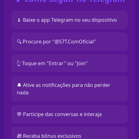
📱 Baixe o app Telegram no seu dispositivo
🔍 Procure por "@57T.ComOficial"
👆 Toque em "Entrar" ou "Join"
🔔 Ative as notificações para não perder
nada
💬 Participe das conversas e interaja
🎁 Receba bônus exclusivos