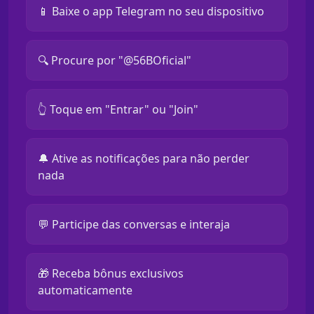
📱 Baixe o app Telegram no seu dispositivo
🔍 Procure por "@56BOficial"
👆 Toque em "Entrar" ou "Join"
🔔 Ative as notificações para não perder
nada
💬 Participe das conversas e interaja
🎁 Receba bônus exclusivos
automaticamente