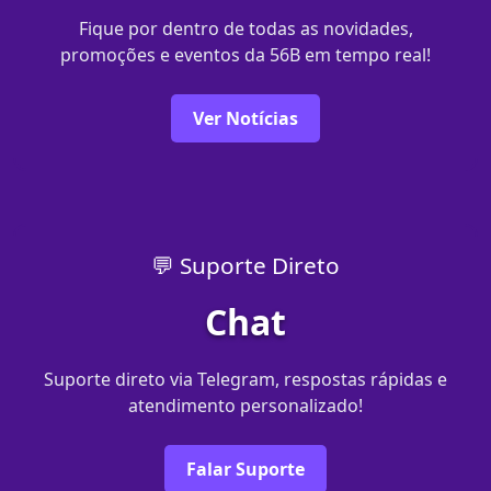
Fique por dentro de todas as novidades,
promoções e eventos da 56B em tempo real!
Ver Notícias
💬 Suporte Direto
Chat
Suporte direto via Telegram, respostas rápidas e
atendimento personalizado!
Falar Suporte