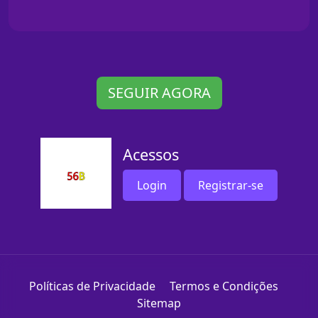
SEGUIR AGORA
Acessos
Login
Registrar-se
Políticas de Privacidade
Termos e Condições
Sitemap