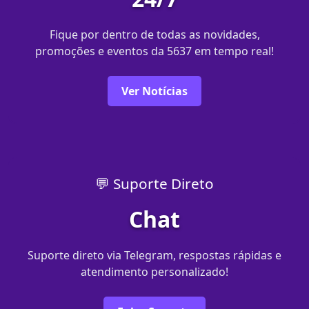
Fique por dentro de todas as novidades,
promoções e eventos da 5637 em tempo real!
Ver Notícias
💬 Suporte Direto
Chat
Suporte direto via Telegram, respostas rápidas e
atendimento personalizado!