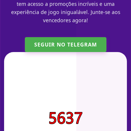
tem acesso a promoções incríveis e uma
experiência de jogo inigualável. Junte-se aos
vencedores agora!
SEGUIR NO TELEGRAM