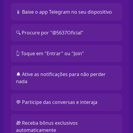
📱 Baixe o app Telegram no seu dispositivo
🔍 Procure por "@5637Oficial"
👆 Toque em "Entrar" ou "Join"
🔔 Ative as notificações para não perder
nada
💬 Participe das conversas e interaja
🎁 Receba bônus exclusivos
automaticamente