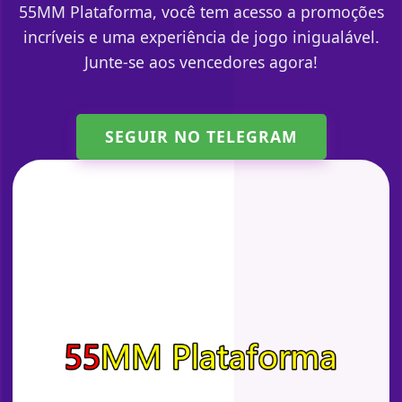
55MM Plataforma, você tem acesso a promoções
incríveis e uma experiência de jogo inigualável.
Junte-se aos vencedores agora!
SEGUIR NO TELEGRAM