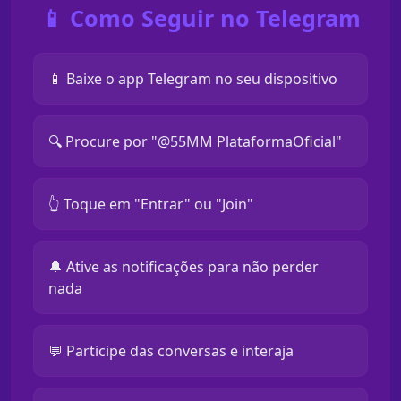
📱 Como Seguir no Telegram
📱 Baixe o app Telegram no seu dispositivo
🔍 Procure por "@55MM PlataformaOficial"
👆 Toque em "Entrar" ou "Join"
🔔 Ative as notificações para não perder
nada
💬 Participe das conversas e interaja