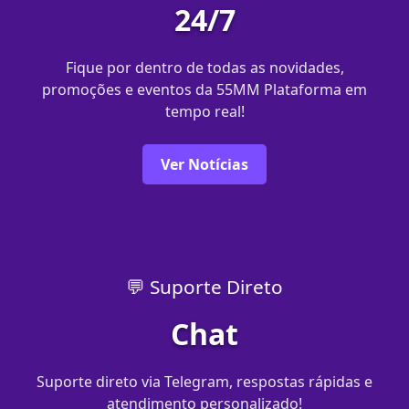
24/7
Fique por dentro de todas as novidades,
promoções e eventos da 55MM Plataforma em
tempo real!
Ver Notícias
💬 Suporte Direto
Chat
Suporte direto via Telegram, respostas rápidas e
atendimento personalizado!