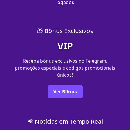
jogador.
🎁 Bônus Exclusivos
VIP
Receba bônus exclusivos do Telegram,
promoções especiais e códigos promocionais
únicos!
Ver Bônus
📢 Notícias em Tempo Real