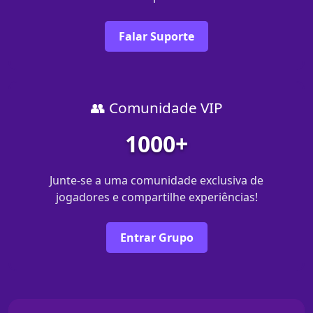
Falar Suporte
👥 Comunidade VIP
1000+
Junte-se a uma comunidade exclusiva de
jogadores e compartilhe experiências!
Entrar Grupo