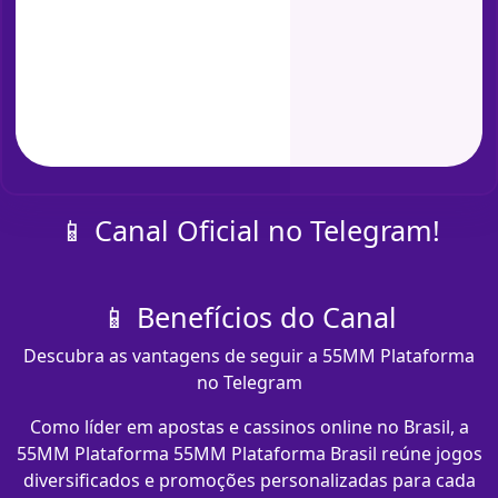
📱 Canal Oficial no Telegram!
📱 Benefícios do Canal
Descubra as vantagens de seguir a 55MM Plataforma
no Telegram
Como líder em apostas e cassinos online no Brasil, a
55MM Plataforma 55MM Plataforma Brasil reúne jogos
diversificados e promoções personalizadas para cada