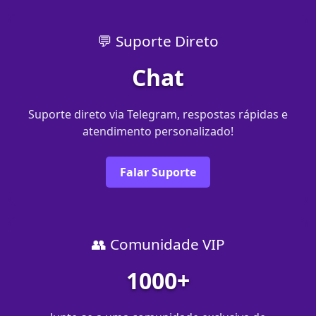
💬 Suporte Direto
Chat
Suporte direto via Telegram, respostas rápidas e
atendimento personalizado!
Falar Suporte
👥 Comunidade VIP
1000+