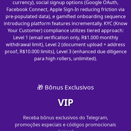
currency), social signup options (Google OAuth,
Facebook Connect, Apple Sign-In reducing friction via
pre-populated data), e gamified onboarding sequence
introducing platform features incrementally. KYC (Know
Your Customer) compliance utilizes tiered approach:
Level 1 (email verification only, R$1.000 monthly
withdrawal limit), Level 2 (document upload + address
proof, R$10.000 limits), Level 3 (enhanced due diligence
para high rollers, unlimited).
🎁 Bônus Exclusivos
VIP
Receba bônus exclusivos do Telegram,
promoções especiais e códigos promocionais