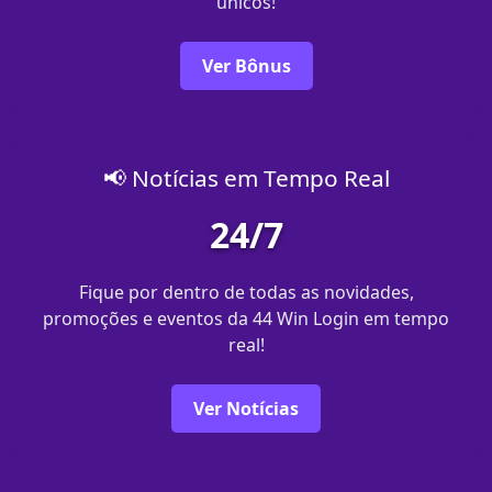
únicos!
Ver Bônus
📢 Notícias em Tempo Real
24/7
Fique por dentro de todas as novidades,
promoções e eventos da 44 Win Login em tempo
real!
Ver Notícias