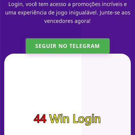
Login, você tem acesso a promoções incríveis e
uma experiência de jogo inigualável. Junte-se aos
vencedores agora!
SEGUIR NO TELEGRAM