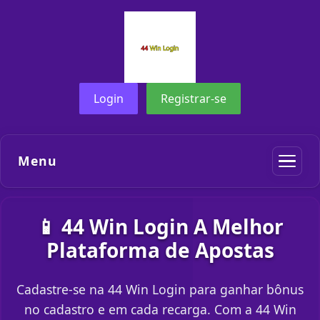
Login
Registrar-se
Menu
📱 44 Win Login A Melhor
Plataforma de Apostas
Cadastre-se na 44 Win Login para ganhar bônus
no cadastro e em cada recarga. Com a 44 Win