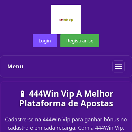
Login
Registrar-se
Menu
📱 444Win Vip A Melhor
Plataforma de Apostas
Cadastre-se na 444Win Vip para ganhar bônus no
cadastro e em cada recarga. Com a 444Win Vip,