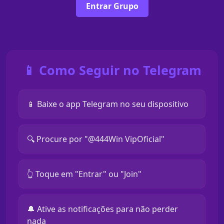
Entrar Grupo
📱 Como Seguir no Telegram
📱 Baixe o app Telegram no seu dispositivo
🔍 Procure por "@444Win VipOficial"
👆 Toque em "Entrar" ou "Join"
🔔 Ative as notificações para não perder
nada