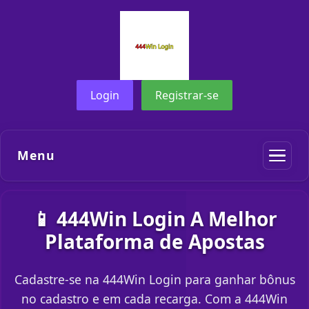
Login
Registrar-se
Menu
📱 444Win Login A Melhor
Plataforma de Apostas
Cadastre-se na 444Win Login para ganhar bônus
no cadastro e em cada recarga. Com a 444Win