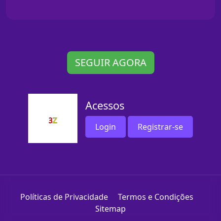
SEGUIR AGORA
Acessos
Login
Registrar-se
Políticas de Privacidade
Termos e Condições
Sitemap