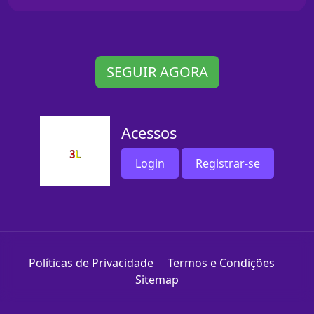
SEGUIR AGORA
Acessos
Login
Registrar-se
Políticas de Privacidade
Termos e Condições
Sitemap