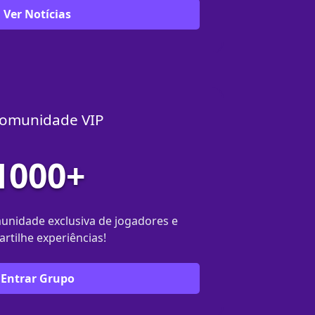
Ver Notícias
Comunidade VIP
1000+
unidade exclusiva de jogadores e
rtilhe experiências!
Entrar Grupo