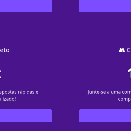
reto
👥 
t
espostas rápidas e
Junte-se a uma com
lizado!
compa
e