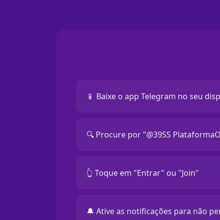
📱 Baixe o app Telegram no seu disp
🔍 Procure por "@39SS PlataformaOf
👆 Toque em "Entrar" ou "Join"
🔔 Ative as notificações para não p