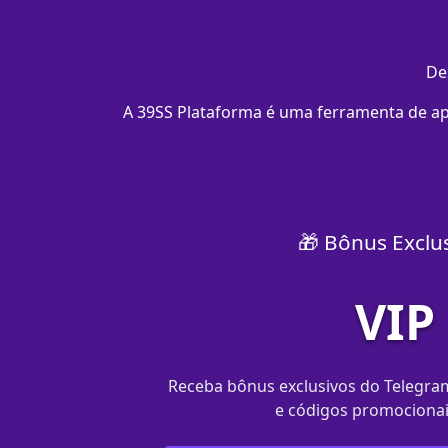
De
A 39SS Plataforma é uma ferramenta de apo
🎁 Bônus Exclu
VIP
Receba bônus exclusivos do Telegra
e códigos promocionai