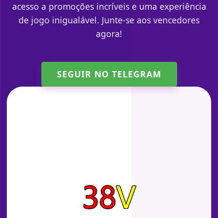
acesso a promoções incríveis e uma experiência
de jogo inigualável. Junte-se aos vencedores
agora!
SEGUIR NO TELEGRAM