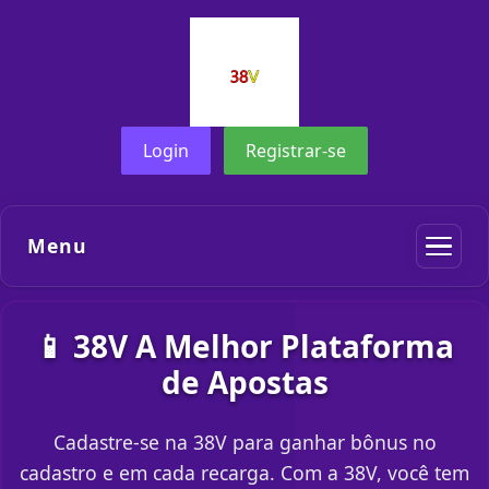
Login
Registrar-se
Menu
📱 38V A Melhor Plataforma
de Apostas
Cadastre-se na 38V para ganhar bônus no
cadastro e em cada recarga. Com a 38V, você tem