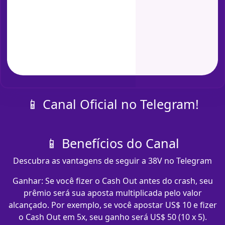
📱 Canal Oficial no Telegram!
📱 Benefícios do Canal
Descubra as vantagens de seguir a 38V no Telegram
Ganhar: Se você fizer o Cash Out antes do crash, seu
prêmio será sua aposta multiplicada pelo valor
alcançado. Por exemplo, se você apostar US$ 10 e fizer
o Cash Out em 5x, seu ganho será US$ 50 (10 x 5).