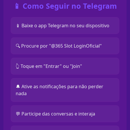
📱 Como Seguir no Telegram
📱 Baixe o app Telegram no seu dispositivo
🔍 Procure por "@365 Slot LoginOficial"
👆 Toque em "Entrar" ou "Join"
🔔 Ative as notificações para não perder
nada
💬 Participe das conversas e interaja