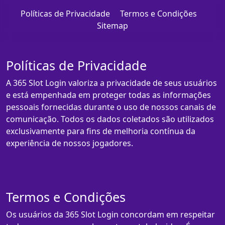
Políticas de Privacidade
Termos e Condições
Sitemap
Políticas de Privacidade
A 365 Slot Login valoriza a privacidade de seus usuários
e está empenhada em proteger todas as informações
pessoais fornecidas durante o uso de nossos canais de
comunicação. Todos os dados coletados são utilizados
exclusivamente para fins de melhoria contínua da
experiência de nossos jogadores.
Termos e Condições
Os usuários da 365 Slot Login concordam em respeitar