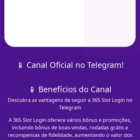
📱 Canal Oficial no Telegram!
📱 Benefícios do Canal
Descubra as vantagens de seguir a 365 Slot Login no
Telegram
A 365 Slot Login oferece vários bônus e promoções,
incluindo bônus de boas-vindas, rodadas grátis e
recompensas de fidelidade, aumentando o valor dos