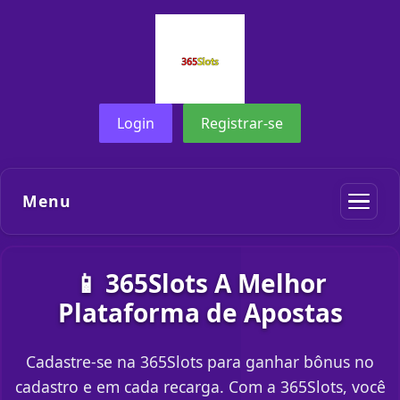
Login
Registrar-se
Menu
📱 365Slots A Melhor
Plataforma de Apostas
Cadastre-se na 365Slots para ganhar bônus no
cadastro e em cada recarga. Com a 365Slots, você