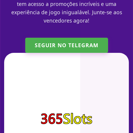
tem acesso a promoções incríveis e uma
experiência de jogo inigualável. Junte-se aos
vencedores agora!
SEGUIR NO TELEGRAM