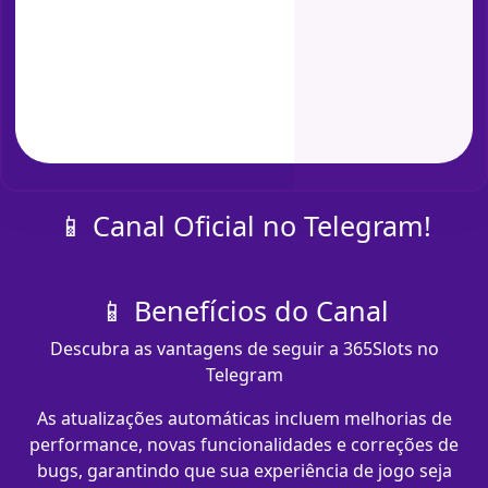
📱 Canal Oficial no Telegram!
📱 Benefícios do Canal
Descubra as vantagens de seguir a 365Slots no
Telegram
As atualizações automáticas incluem melhorias de
performance, novas funcionalidades e correções de
bugs, garantindo que sua experiência de jogo seja