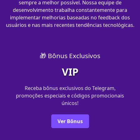
sempre a melhor possível. Nossa equipe de
desenvolvimento trabalha constantemente para
implementar melhorias baseadas no feedback dos
usuários e nas mais recentes tendências tecnológicas.
🎁 Bônus Exclusivos
VIP
Receba bônus exclusivos do Telegram,
promoções especiais e códigos promocionais
únicos!
Ver Bônus