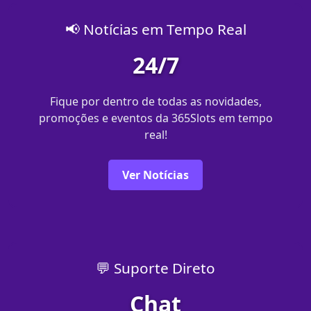
📢 Notícias em Tempo Real
24/7
Fique por dentro de todas as novidades,
promoções e eventos da 365Slots em tempo
real!
Ver Notícias
💬 Suporte Direto
Chat