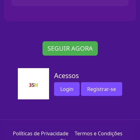
SEGUIR AGORA
Acessos
Login
Registrar-se
Políticas de Privacidade
Termos e Condições