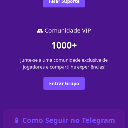
Falar Suporte
👥 Comunidade VIP
1000+
Junte-se a uma comunidade exclusiva de
jogadores e compartilhe experiências!
Entrar Grupo
📱 Como Seguir no Telegram