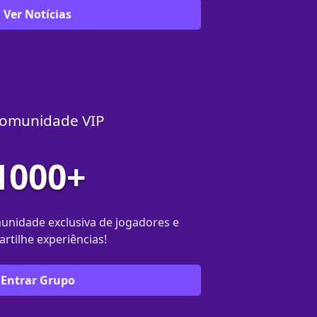
Ver Notícias
Comunidade VIP
1000+
unidade exclusiva de jogadores e
rtilhe experiências!
Entrar Grupo