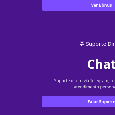
Ver Bônus
💬 Suporte Di
Cha
Suporte direto via Telegram, r
atendimento persona
Falar Suport