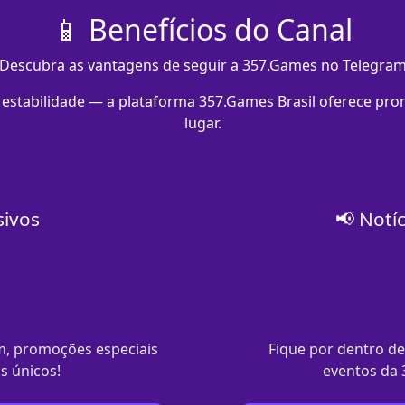
📱 Benefícios do Canal
Descubra as vantagens de seguir a 357.Games no Telegra
estabilidade — a plataforma 357.Games Brasil oferece pro
lugar.
sivos
📢 Notí
m, promoções especiais
Fique por dentro d
s únicos!
eventos da 