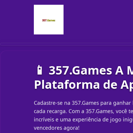
📱 357.Games A 
Plataforma de A
Cadastre-se na 357.Games para ganhar
cada recarga. Com a 357.Games, você 
incríveis e uma experiência de jogo inig
vencedores agora!