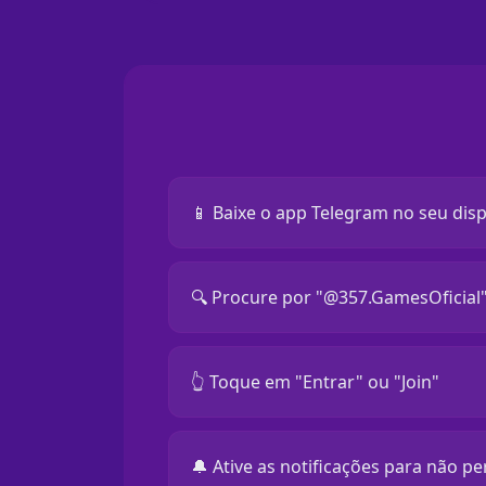
📱 Baixe o app Telegram no seu disp
🔍 Procure por "@357.GamesOficial
👆 Toque em "Entrar" ou "Join"
🔔 Ative as notificações para não p