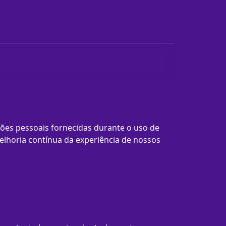
ões pessoais fornecidas durante o uso de
elhoria contínua da experiência de nossos