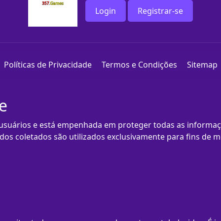
Login
Registrar-se
Políticas de Privacidade
Termos e Condições
Sitemap
de
s usuários e está empenhada em proteger todas as informaç
os coletados são utilizados exclusivamente para fins de m