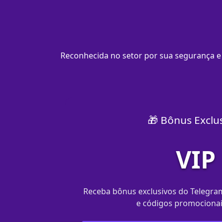
Reconhecida no setor por sua segurança e 
🎁 Bônus Exclu
VIP
Receba bônus exclusivos do Telegra
e códigos promocionai